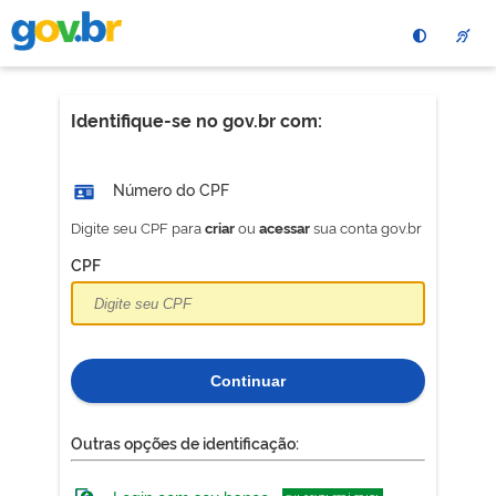
Pular
para
o
conteÃºdo
principal
Identifique-se no gov.br com:
Número do CPF
Digite seu CPF para
ou
sua conta gov.br
criar
acessar
CPF
Continuar
Outras opções de identificação: