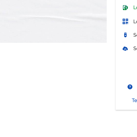
L
L
S
S
Te