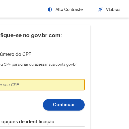
Alto Contraste
VLibras
ifique-se no gov.br com:
úmero do CPF
seu CPF para
ou
sua conta gov.br
criar
acessar
Continuar
 opções de identificação: