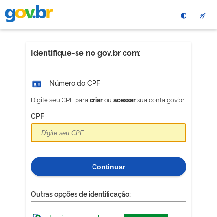
Pular
para
o
conteÃºdo
principal
Identifique-se no gov.br com:
Número do CPF
Digite seu CPF para
ou
sua conta gov.br
criar
acessar
CPF
Continuar
Outras opções de identificação: