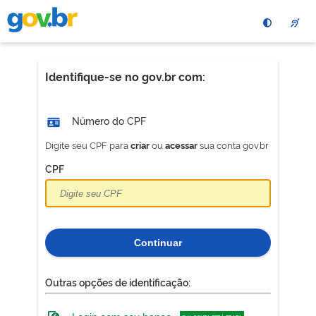
Pular
para
o
conteÃºdo
principal
Identifique-se no gov.br com:
Número do CPF
Digite seu CPF para
ou
sua conta gov.br
criar
acessar
CPF
Continuar
Outras opções de identificação: