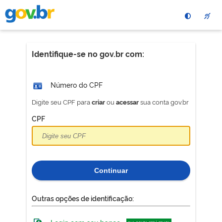
Pular
para
o
conteÃºdo
principal
Identifique-se no gov.br com:
Número do CPF
Digite seu CPF para
ou
sua conta gov.br
criar
acessar
CPF
Continuar
Outras opções de identificação: