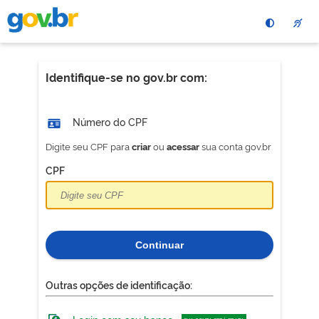
Pular
para
o
conteÃºdo
principal
Identifique-se no gov.br com:
Número do CPF
Digite seu CPF para
ou
sua conta gov.br
criar
acessar
CPF
Continuar
Outras opções de identificação: